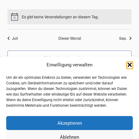
Veranstaltungen
Veranstaltungen
Veranstaltungen
Veranstaltungen
Veranstaltungen
Veranstaltungen
Veranst
Es gibt keine Veranstaltungen an diesem Tag.
Hinweis
Juli
Dieser Monat
Sep.
Kalender abonnieren
Einwilligung verwalten
Um dir ein optimales Erlebnis zu bieten, verwenden wir Technologien wie
Cookies, um Geräteinformationen zu speichern und/oder darauf
zuzugreifen. Wenn du diesen Technologien zustimmst, können wir Daten
wie das Surfverhalten oder eindeutige IDs auf dieser Website verarbeiten.
Wenn du deine Einwilligung nicht erteilst oder zurückziehst, können
bestimmte Merkmale und Funktionen beeinträchtigt werden.
Akzeptieren
© 2026 Photographische Gesellschaft Lübeck e.V. von
1907
Ablehnen