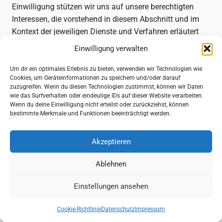
Einwilligung stützen wir uns auf unsere berechtigten
Interessen, die vorstehend in diesem Abschnitt und im
Kontext der jeweiligen Dienste und Verfahren erläutert
sind.
Einwilligung verwalten
Speicherdauer:
Im Hinblick auf die Speicherdauer
werden die folgenden Arten von Cookies unterschieden:
Um dir ein optimales Erlebnis zu bieten, verwenden wir Technologien wie
Cookies, um Geräteinformationen zu speichern und/oder darauf
zuzugreifen. Wenn du diesen Technologien zustimmst, können wir Daten
Temporäre Cookies (auch: Session- oder
wie das Surfverhalten oder eindeutige IDs auf dieser Website verarbeiten.
Wenn du deine Einwilligung nicht erteilst oder zurückziehst, können
Sitzungscookies):
Temporäre Cookies werden
bestimmte Merkmale und Funktionen beeinträchtigt werden.
spätestens gelöscht, nachdem ein Nutzer ein
Onlineangebot verlassen und sein Endgerät (z. B.
Akzeptieren
Browser oder mobile Applikation) geschlossen hat.
Ablehnen
Permanente Cookies:
Permanente Cookies bleiben auch
nach dem Schließen des Endgeräts gespeichert. So
Einstellungen ansehen
können beispielsweise der Log-in-Status gespeichert und
bevorzugte Inhalte direkt angezeigt werden, wenn der
Cookie-Richtlinie
Datenschutz
Impressum
Nutzer eine Website erneut besucht. Ebenso können die