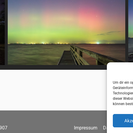
Um dir ein o
Geräteinfor
Technologien
dieser Websi
können best
Akze
1907
Impressum
Datenschutz