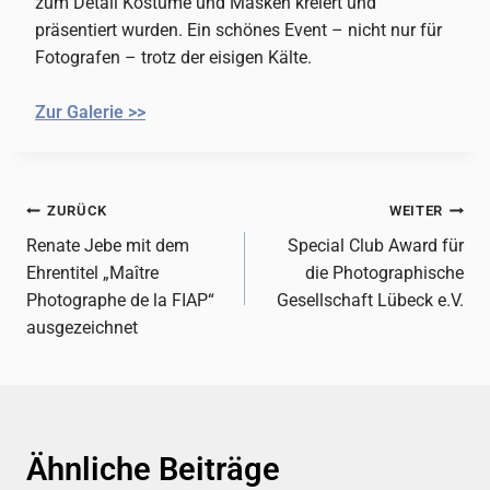
zum Detail Kostüme und Masken kreiert und
präsentiert wurden. Ein schönes Event – nicht nur für
Fotografen – trotz der eisigen Kälte.
Zur Galerie >>
Beitragsnavigation
ZURÜCK
WEITER
Renate Jebe mit dem
Special Club Award für
Ehrentitel „Maître
die Photographische
Photographe de la FIAP“
Gesellschaft Lübeck e.V.
ausgezeichnet
Ähnliche Beiträge