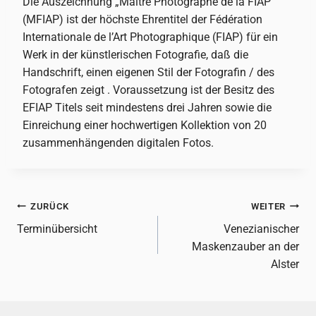
Die Auszeichnung „Maître Photographe de la FIAP“
(MFIAP) ist der höchste Ehrentitel der Fédération
Internationale de l’Art Photographique (FIAP) für ein
Werk in der künstlerischen Fotografie, daß die
Handschrift, einen eigenen Stil der Fotografin / des
Fotografen zeigt . Voraussetzung ist der Besitz des
EFIAP Titels seit mindestens drei Jahren sowie die
Einreichung einer hochwertigen Kollektion von 20
zusammenhängenden digitalen Fotos.
Beitragsnavigation
ZURÜCK
WEITER
Terminübersicht
Venezianischer
Maskenzauber an der
Alster