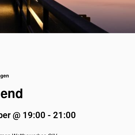
ngen
bend
er @ 19:00
-
21:00