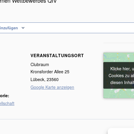
ernen Wettbewerbes QIV
inzufügen
VERANSTALTUNGSORT
Clubraum
Klicke hier,
Klicke hier,
Kronsforder Allee 25
Cookies zu a
Cookies zu a
Lübeck
,
23560
diesen Inhal
diesen Inhal
Google Karte anzeigen
orie:
llschaft