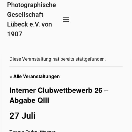
Zum
Photographische
Inhalt
Gesellschaft
springen
Lübeck e.V. von
1907
Diese Veranstaltung hat bereits stattgefunden.
« Alle Veranstaltungen
Interner Clubwettbewerb 26 –
Abgabe QIII
27 Juli
Thema Farbe: Wasser,