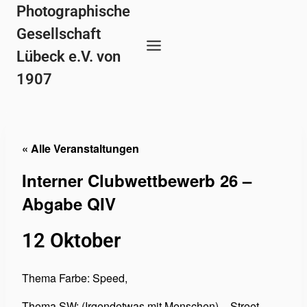
Zum
Photographische
Inhalt
Gesellschaft
springen
Lübeck e.V. von
1907
« Alle Veranstaltungen
Interner Clubwettbewerb 26 –
Abgabe QIV
12 Oktober
Thema Farbe: Speed,
Thema SW: (Irgendetwas mit Menschen) – Street