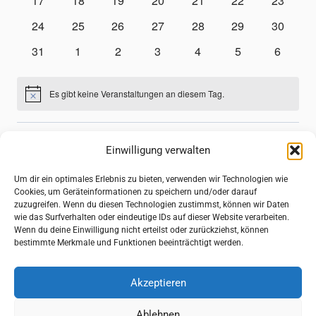
17
18
19
20
21
22
23
Veranstaltungen
Veranstaltungen
Veranstaltungen
Veranstaltungen
Veranstaltungen
Veranstaltungen
Veransta
0
0
0
0
0
0
0
24
25
26
27
28
29
30
Veranstaltungen
Veranstaltungen
Veranstaltungen
Veranstaltungen
Veranstaltungen
Veranstaltungen
Veransta
0
0
0
0
0
0
0
31
1
2
3
4
5
6
Veranstaltungen
Veranstaltungen
Veranstaltungen
Veranstaltungen
Veranstaltungen
Veranstaltungen
Veranst
Es gibt keine Veranstaltungen an diesem Tag.
Hinweis
Juli
Dieser Monat
Sep.
Einwilligung verwalten
Um dir ein optimales Erlebnis zu bieten, verwenden wir Technologien wie
Kalender abonnieren
Cookies, um Geräteinformationen zu speichern und/oder darauf
zuzugreifen. Wenn du diesen Technologien zustimmst, können wir Daten
wie das Surfverhalten oder eindeutige IDs auf dieser Website verarbeiten.
Wenn du deine Einwilligung nicht erteilst oder zurückziehst, können
bestimmte Merkmale und Funktionen beeinträchtigt werden.
Akzeptieren
© 2026 Photographische Gesellschaft Lübeck e.V. von
1907
Ablehnen